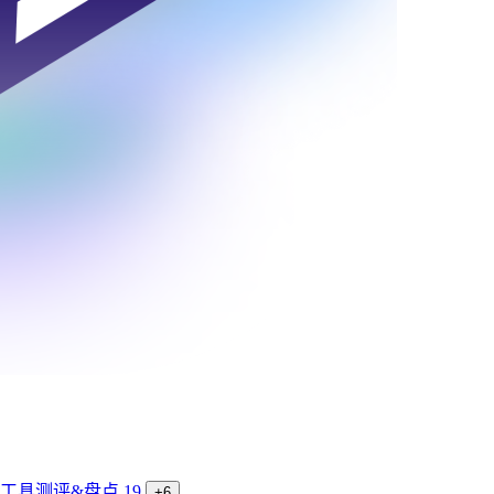
工具测评&盘点
19
+6