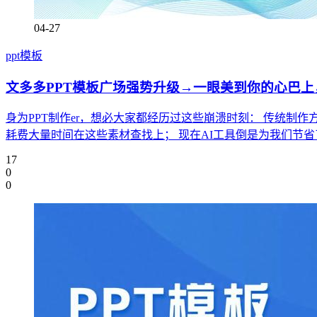
04-27
ppt模板
文多多PPT模板广场强势升级→一眼美到你的心巴
身为PPT制作er，想必大家都经历过这些崩溃时刻： 传统制
耗费大量时间在这些素材查找上； 现在AI工具倒是为我们节
17
0
0