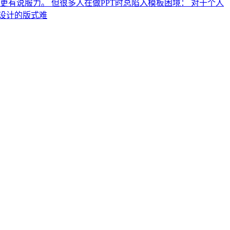
有说服力。 但很多人在做PPT时总陷入模板困境： 对于个人
设计的版式难