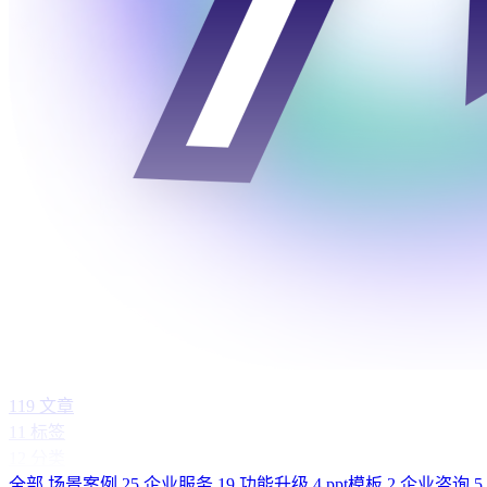
119
文章
11
标签
12
分类
全部
场景案例
25
企业服务
19
功能升级
4
ppt模板
2
企业咨询
5