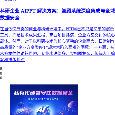
科研企业 AIPPT 解决方案：兼顾系统深度集成与全域
数据安全
在当今快节奏的商业与科研环境中，PPT早已不只是简单的演示
工具，而是技术成果汇报、商业项目路演、企业方案交付的核心
载体。然而，对于以科研技术为核心驱动的企业而言，日常制作
高质量的“企业方案类PPT”却常常陷入两难的困境： 一方面，技
术方案往往逻辑严密、专业术语繁多、架构图复杂，传统人工编
写和排版耗时
8
0
0