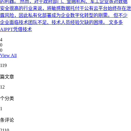
的利器。 然而，对于政府部门、金融机构、军工企业等对数据
安全很高的行业来说，将敏感数据托付于公有云平台始终存在泄
露风险，因此私有化部署成为企业数字化转型的刚需。 但不少
企业面临技术团队不足、技术人员经验欠缺的困境。 文多多
AIPPT凭借技术
4
0
0
View All
119
篇文章
12
个分类
1
条评论
2110