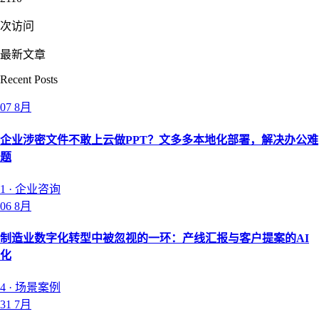
次访问
最新文章
Recent Posts
07
8月
企业涉密文件不敢上云做PPT？文多多本地化部署，解决办公难
题
1
·
企业咨询
06
8月
制造业数字化转型中被忽视的一环：产线汇报与客户提案的AI
化
4
·
场景案例
31
7月