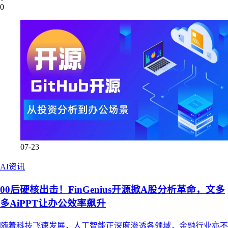
0
07-23
AI资讯
00后硬核出击！FinGenius开源掀A股分析革命，文多
多AiPPT让办公效率飙升
随着科技飞速发展，人工智能正深度渗透各领域，金融行业亦不