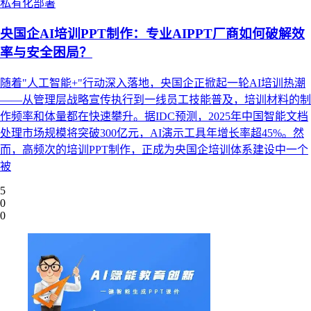
私有化部署
央国企AI培训PPT制作：专业AIPPT厂商如何破解效
率与安全困局？
随着"人工智能+"行动深入落地，央国企正掀起一轮AI培训热潮
——从管理层战略宣传执行到一线员工技能普及，培训材料的制
作频率和体量都在快速攀升。据IDC预测，2025年中国智能文档
处理市场规模将突破300亿元，AI演示工具年增长率超45%。然
而，高频次的培训PPT制作，正成为央国企培训体系建设中一个
被
5
0
0