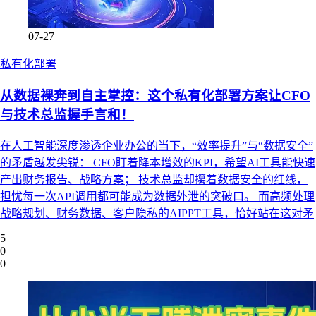
07-27
私有化部署
从数据裸奔到自主掌控：这个私有化部署方案让CFO
与技术总监握手言和！
在人工智能深度渗透企业办公的当下，“效率提升”与“数据安全”
的矛盾越发尖锐： CFO盯着降本增效的KPI，希望AI工具能快速
产出财务报告、战略方案； 技术总监却攥着数据安全的红线，
担忧每一次API调用都可能成为数据外泄的突破口。 而高频处理
战略规划、财务数据、客户隐私的AIPPT工具，恰好站在这对矛
5
0
0