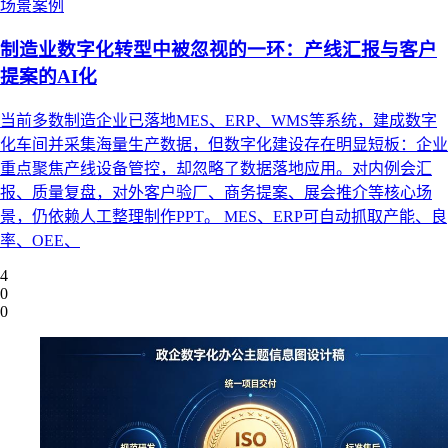
场景案例
制造业数字化转型中被忽视的一环：产线汇报与客户
提案的AI化
当前多数制造企业已落地MES、ERP、WMS等系统，建成数字
化车间并采集海量生产数据，但数字化建设存在明显短板：企业
重点聚焦产线设备管控，却忽略了数据落地应用。对内例会汇
报、质量复盘，对外客户验厂、商务提案、展会推介等核心场
景，仍依赖人工整理制作PPT。 MES、ERP可自动抓取产能、良
率、OEE、
4
0
0