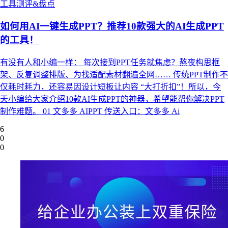
工具测评&盘点
如何用AI一键生成PPT？推荐10款强大的AI生成PPT
的工具！
有没有人和小编一样： 每次接到PPT任务就焦虑？熬夜构思框
架、反复调整排版、为找适配素材翻遍全网…… 传统PPT制作不
仅耗时耗力，还容易因设计短板让内容 “大打折扣”！所以，今
天小编给大家介绍10款AI生成PPT的神器，希望能帮你解决PPT
制作难题。 01 文多多 AIPPT 传送入口：文多多 Ai
6
0
0