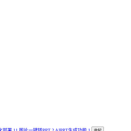
化部署
11
图片一键转PPT
2
AIPPT生成功能
1
收起