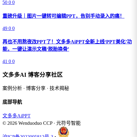
50
0
0
重磅升级｜图片一键转可编辑PPT，告别手动录入的痛！
49
0
0
再也不用熬夜改PPT了！文多多AiPPT全新上线‘PPT美化’功
能，一键让演示文稿‘脱胎换骨’
41
0
0
文多多AI 博客分享社区
案例分析 · 博客分享 · 技术揭秘
底部导航
文多多AiPPT
© 2026 Wenduoduo CCP · 元符号智能
沪ICP备2022005812号-3
•