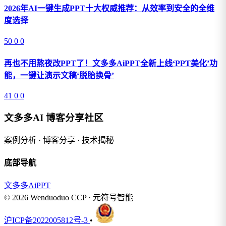
2026年AI一键生成PPT十大权威推荐：从效率到安全的全维
度选择
50
0
0
再也不用熬夜改PPT了！文多多AiPPT全新上线‘PPT美化’功
能，一键让演示文稿‘脱胎换骨’
41
0
0
文多多AI 博客分享社区
案例分析 · 博客分享 · 技术揭秘
底部导航
文多多AiPPT
© 2026 Wenduoduo CCP · 元符号智能
沪ICP备2022005812号-3
•