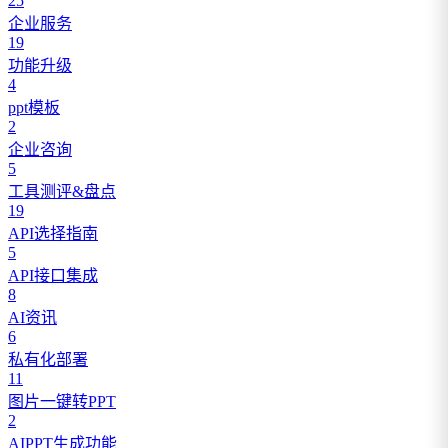
25
企业服务
19
功能升级
4
ppt模板
2
企业咨询
5
工具测评&盘点
19
API选择指南
5
API接口集成
8
AI资讯
6
私有化部署
11
图片一键转PPT
2
AIPPT生成功能