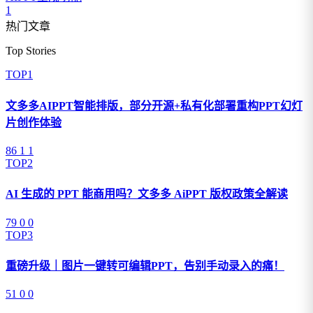
1
热门文章
Top Stories
TOP1
文多多AIPPT智能排版，部分开源+私有化部署重构PPT幻灯
片创作体验
86
1
1
TOP2
AI 生成的 PPT 能商用吗？文多多 AiPPT 版权政策全解读
79
0
0
TOP3
重磅升级｜图片一键转可编辑PPT，告别手动录入的痛！
51
0
0